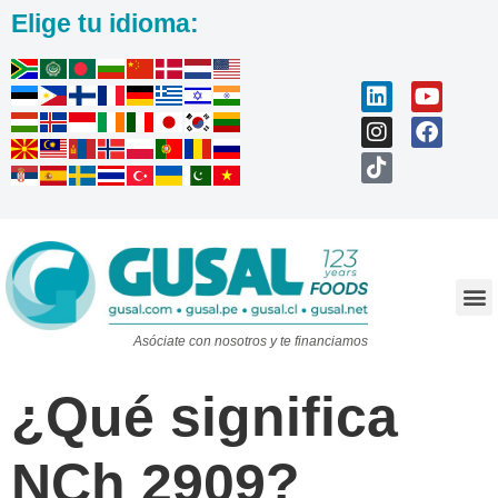
Elige tu idioma:
Trabaja con nosotros
Asóciate con nosotros y te financiamos
¿Qué significa
NCh 2909?