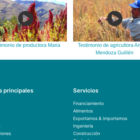
imonio de productora Maria
Testimonio de agricultora A
Mendoza Guillén
s principales
Servicios
Financiamiento
Alimentos
Exportamos & Importamos
s
Ingeniería
ciones
Construcción