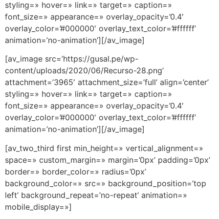
styling=» hover=» link=» target=» caption=»
font_size=» appearance=» overlay_opacity=’0.4′
overlay_color=’#000000′ overlay_text_color=’#ffffff’
animation=’no-animation’][/av_image]
[av_image src=’https://gusal.pe/wp-
content/uploads/2020/06/Recurso-28.png’
attachment=’3965′ attachment_size=’full’ align=’center’
styling=» hover=» link=» target=» caption=»
font_size=» appearance=» overlay_opacity=’0.4′
overlay_color=’#000000′ overlay_text_color=’#ffffff’
animation=’no-animation’][/av_image]
[av_two_third first min_height=» vertical_alignment=»
space=» custom_margin=» margin=’0px’ padding=’0px’
border=» border_color=» radius=’0px’
background_color=» src=» background_position=’top
left’ background_repeat=’no-repeat’ animation=»
mobile_display=»]