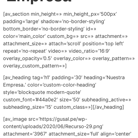
[av_section min_height=» min_height_px=’500px’
padding=’large’ shadow=’no-border-styling’
bottom_border=’no-border-styling’ id=»
color=’main_color’ custom_bg=» src=» attachment=»
attachment_size=» attach=’scroll’ position=’top left’
repeat=’no-repeat’ video=» video_ratio=’16:9′
overlay_opacity=’0.5′ overlay_color=» overlay_pattern=»
overlay_custom_pattern=»]
[av_heading tag=’h1′ padding=’30’ heading=’Nuestra
Empresa
.
‘ color=’custom-color-heading’
style=’blockquote modern-quote’
custom_font=’#44a0e2′ size=’50’ subheading_active=»
subheading_size=’15’ custom_class=»][/av_heading]
[av_image src=’https://gusal.pe/wp-
content/uploads/2020/06/Recurso-29.png’
attachment=’3967′ attachment_size=’full’ align=’center’