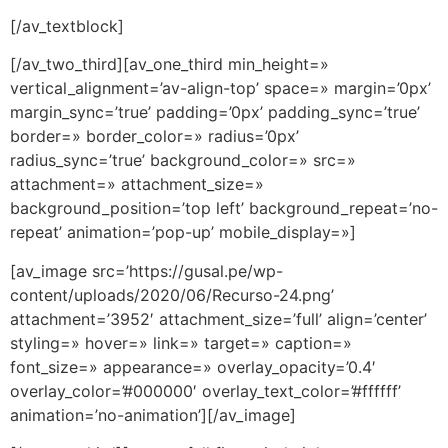
[/av_textblock]
[/av_two_third][av_one_third min_height=»
vertical_alignment=’av-align-top’ space=» margin=’0px’
margin_sync=’true’ padding=’0px’ padding_sync=’true’
border=» border_color=» radius=’0px’
radius_sync=’true’ background_color=» src=»
attachment=» attachment_size=»
background_position=’top left’ background_repeat=’no-
repeat’ animation=’pop-up’ mobile_display=»]
[av_image src=’https://gusal.pe/wp-
content/uploads/2020/06/Recurso-24.png’
attachment=’3952′ attachment_size=’full’ align=’center’
styling=» hover=» link=» target=» caption=»
font_size=» appearance=» overlay_opacity=’0.4′
overlay_color=’#000000′ overlay_text_color=’#ffffff’
animation=’no-animation’][/av_image]