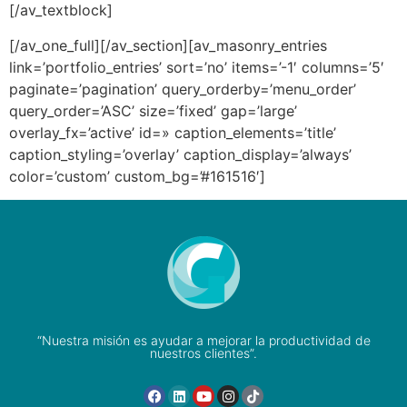
[/av_textblock]
[/av_one_full][/av_section][av_masonry_entries
link=’portfolio_entries’ sort=’no’ items=’-1′ columns=’5′
paginate=’pagination’ query_orderby=’menu_order’
query_order=’ASC’ size=’fixed’ gap=’large’
overlay_fx=’active’ id=» caption_elements=’title’
caption_styling=’overlay’ caption_display=’always’
color=’custom’ custom_bg=’#161516′]
“Nuestra misión es ayudar a mejorar la productividad de
nuestros clientes”.