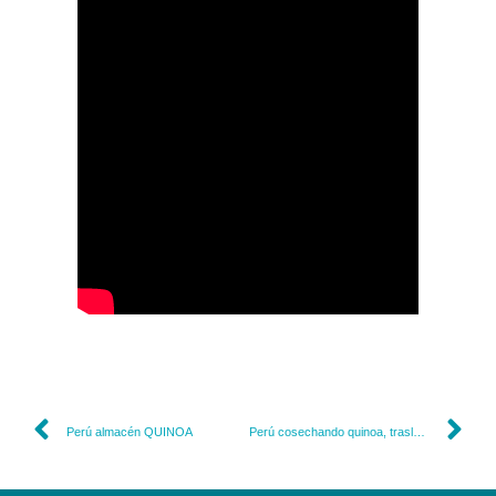
Perú almacén QUINOA
Perú cosechando quinoa, traslado Arequipa a Lima