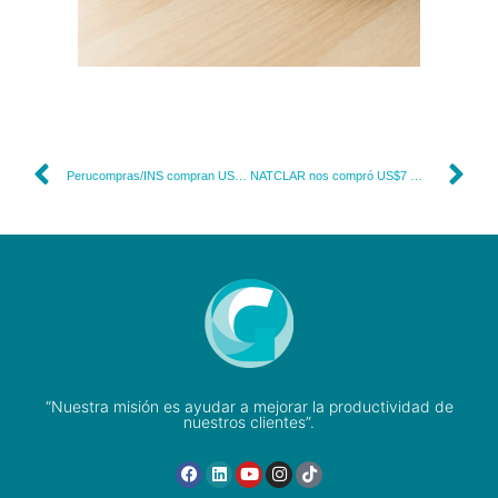
Perucompras/INS compran USD$ 2.875.261.00 a GUSAL-Consorcio Tecnomed
NATCLAR nos compró US$7 millones de dólares (S/ 26.309.197)
“Nuestra misión es ayudar a mejorar la productividad de
nuestros clientes”.